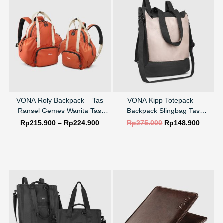
VONA Roly Backpack – Tas
VONA Kipp Totepack –
Ransel Gemes Wanita Tas
Backpack Slingbag Tas
Punggung Laptop Sekolah
Slempang
Rp
215.900
–
Rp
224.900
Rp
275.000
Rp
148.900
Kuliah
SELECT OPTIONS
SELECT OPTIONS