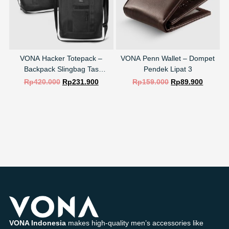
VONA Hacker Totepack –
VONA Penn Wallet – Dompet
Backpack Slingbag Tas
Pendek Lipat 3
Slempang Ransel Laptop
Rp
420.000
Rp
231.900
Rp
159.000
Rp
89.900
SELECT OPTIONS
SELECT OPTIONS
VONA Indonesia
makes high-quality men’s accessories like